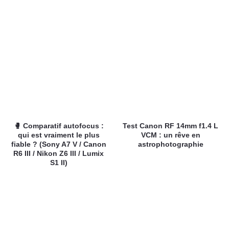
🥊 Comparatif autofocus :
Test Canon RF 14mm f1.4 L
qui est vraiment le plus
VCM : un rêve en
fiable ? (Sony A7 V / Canon
astrophotographie
R6 III / Nikon Z6 III / Lumix
S1 II)