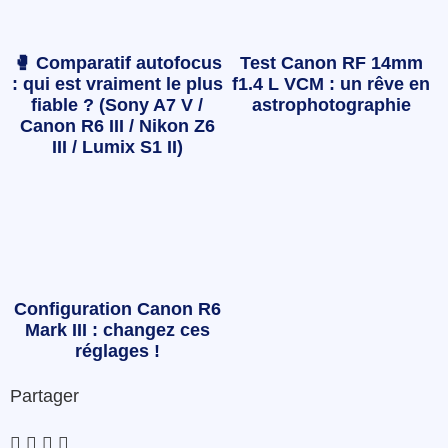
🥊 Comparatif autofocus
Test Canon RF 14mm
: qui est vraiment le plus
f1.4 L VCM : un rêve en
fiable ? (Sony A7 V /
astrophotographie
Canon R6 III / Nikon Z6
III / Lumix S1 II)
Configuration Canon R6
Mark III : changez ces
réglages !
Partager