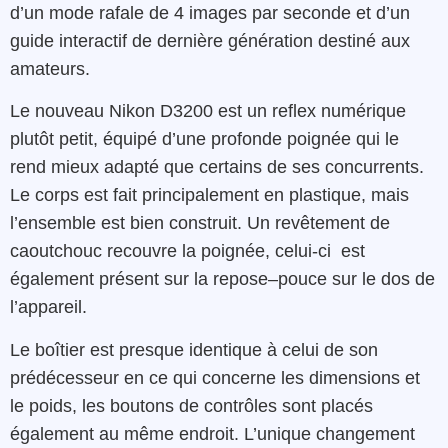
d’un mode rafale de
4
images par
seconde
et d’un
guide
interactif
de
dernière génération destiné aux
amateurs
.
L
e
nouveau
Nikon
D3200
est
un
reflex
numérique
plutôt
petit
,
équipé
d’une
profonde
poignée
qui
le
rend
mieux
adapté
que
certains
de
ses
concurrents
.
Le
corps
est
fait
principalement
en plastique
,
mais
l’ensemble est bien construit.
Un
revêtement
de
caoutchouc
recouvre
la
poignée
,
celui-ci
est
également
présent
sur
la
repose
–
pouce
sur
le
dos
de
l’appareil
.
Le boîtier
est
presque
identique
à
celui de
son
prédécesseur
en ce qui concerne
les
dimensions
et
le
poids
,
les boutons de
contrôles
sont placés
également au même endroit
.
L’unique
changement