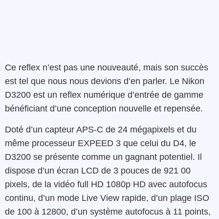
Ce reflex n’est pas une nouveauté, mais son succès
est tel que nous nous devions d’en parler. Le
Nikon
D3200
est
un
reflex
numérique
d’entrée de
gamme
bénéficiant
d’une
conception
nouvelle et repensée.
Doté d’un capteur APS-C de 24
mégapixels
et du
même
processeur
EXPEED
3
que celui du
D4
, l
e
D3200
se présente comme un gagnant potentiel. Il
dispose
d’un
écran
LCD
de
3
pouces
de
921 00
pixels
,
de la vidéo
full
HD
1080p
HD
avec
autofocus
continu
,
d’un
mode
Live
View
rapide
,
d’un
plage
ISO
de
100 à 12800,
d’un
système
autofocus
à
11 points
,