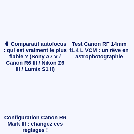
🥊 Comparatif autofocus
Test Canon RF 14mm
: qui est vraiment le plus
f1.4 L VCM : un rêve en
fiable ? (Sony A7 V /
astrophotographie
Canon R6 III / Nikon Z6
III / Lumix S1 II)
Configuration Canon R6
Mark III : changez ces
réglages !