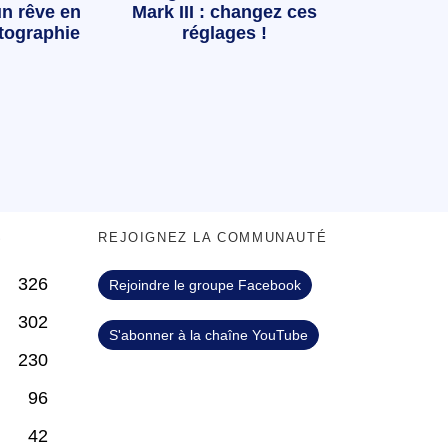
n rêve en
Mark III : changez ces
tographie
réglages !
S
REJOIGNEZ LA COMMUNAUTÉ
326
Rejoindre le groupe Facebook
302
S'abonner à la chaîne YouTube
230
96
42