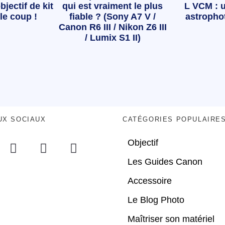
bjectif de kit
qui est vraiment le plus
L VCM : u
le coup !
fiable ? (Sony A7 V /
astropho
Canon R6 III / Nikon Z6 III
/ Lumix S1 II)
UX SOCIAUX
CATÉGORIES POPULAIRE
Objectif
Les Guides Canon
Accessoire
Le Blog Photo
Maîtriser son matériel