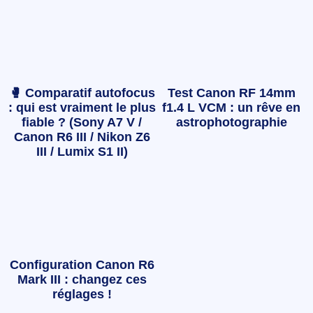
🥊 Comparatif autofocus
Test Canon RF 14mm
: qui est vraiment le plus
f1.4 L VCM : un rêve en
fiable ? (Sony A7 V /
astrophotographie
Canon R6 III / Nikon Z6
III / Lumix S1 II)
Configuration Canon R6
Mark III : changez ces
réglages !