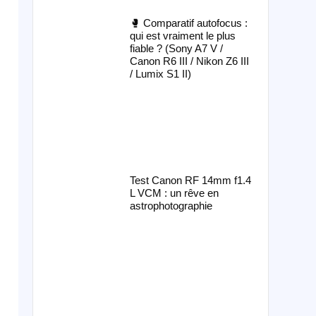
🥊 Comparatif autofocus :
qui est vraiment le plus
fiable ? (Sony A7 V /
Canon R6 III / Nikon Z6 III
/ Lumix S1 II)
Test Canon RF 14mm f1.4
L VCM : un rêve en
astrophotographie