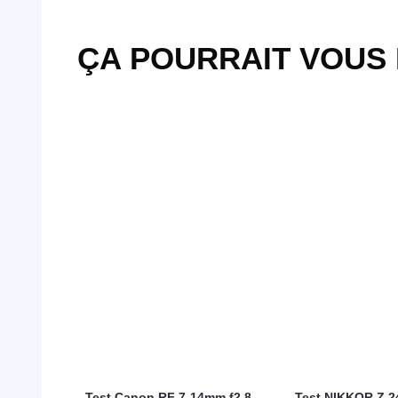
ÇA POURRAIT VOUS
Test Canon RF 7-14mm f2.8-
Test NIKKOR Z 2