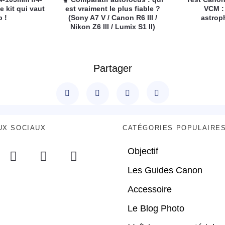
e kit qui vaut
est vraiment le plus fiable ?
VCM :
p !
(Sony A7 V / Canon R6 III /
astrop
Nikon Z6 III / Lumix S1 II)
Partager
UX SOCIAUX
CATÉGORIES POPULAIRE
Objectif
Les Guides Canon
Accessoire
Le Blog Photo