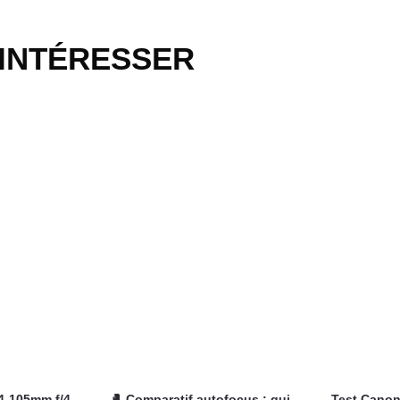
 INTÉRESSER
4-105mm f/4-
🥊 Comparatif autofocus : qui
Test Canon