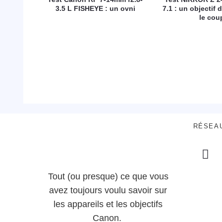
3.5 L FISHEYE : un ovni
7.1 : un objectif d
le cou
RÉSEA
Tout (ou presque) ce que vous
avez toujours voulu savoir sur
les appareils et les objectifs
Canon.