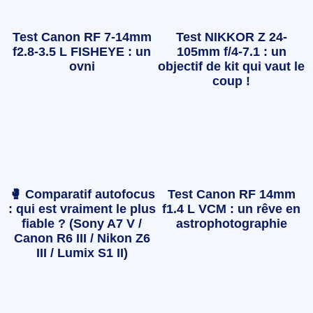
Test Canon RF 7-14mm
Test NIKKOR Z 24-
f2.8-3.5 L FISHEYE : un
105mm f/4-7.1 : un
ovni
objectif de kit qui vaut le
coup !
🥊 Comparatif autofocus
Test Canon RF 14mm
: qui est vraiment le plus
f1.4 L VCM : un rêve en
fiable ? (Sony A7 V /
astrophotographie
Canon R6 III / Nikon Z6
III / Lumix S1 II)