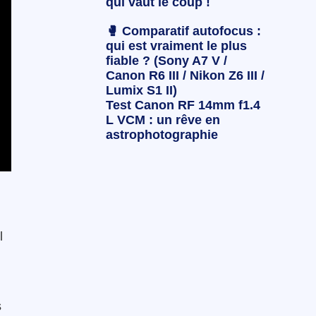
qui vaut le coup !
🥊 Comparatif autofocus :
qui est vraiment le plus
fiable ? (Sony A7 V /
Canon R6 III / Nikon Z6 III /
Lumix S1 II)
Test Canon RF 14mm f1.4
L VCM : un rêve en
astrophotographie
l
s