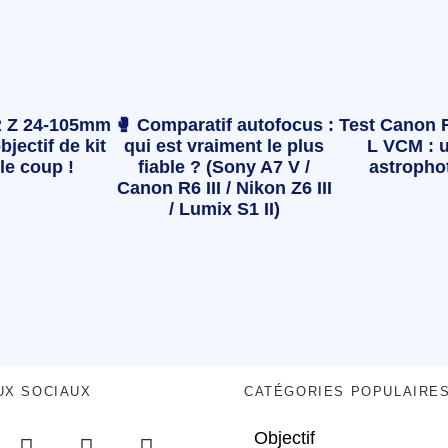
 Z 24-105mm
🥊 Comparatif autofocus :
Test Canon 
bjectif de kit
qui est vraiment le plus
L VCM : u
le coup !
fiable ? (Sony A7 V /
astropho
Canon R6 III / Nikon Z6 III
/ Lumix S1 II)
UX SOCIAUX
CATÉGORIES POPULAIRE
Objectif