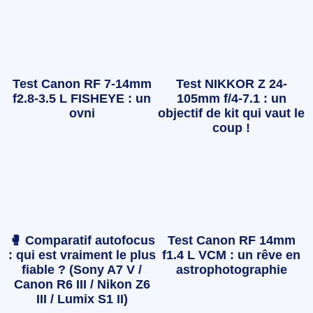
Test Canon RF 7-14mm
Test NIKKOR Z 24-
f2.8-3.5 L FISHEYE : un
105mm f/4-7.1 : un
ovni
objectif de kit qui vaut le
coup !
🥊 Comparatif autofocus
Test Canon RF 14mm
: qui est vraiment le plus
f1.4 L VCM : un rêve en
fiable ? (Sony A7 V /
astrophotographie
Canon R6 III / Nikon Z6
III / Lumix S1 II)