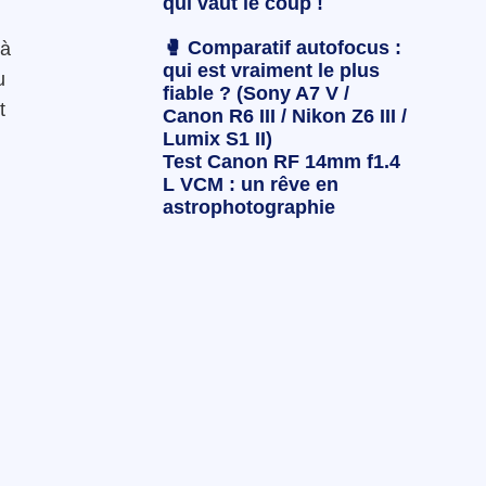
qui vaut le coup !
🥊 Comparatif autofocus :
 à
qui est vraiment le plus
u
fiable ? (Sony A7 V /
t
Canon R6 III / Nikon Z6 III /
Lumix S1 II)
Test Canon RF 14mm f1.4
L VCM : un rêve en
astrophotographie