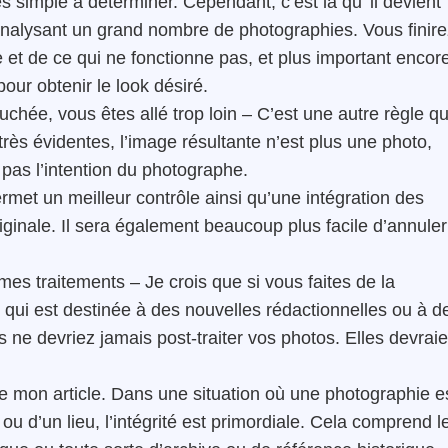
ès simple à déterminer. Cependant, c’est là qu’ il devient
analysant un grand nombre de photographies. Vous finire
 et de ce qui ne fonctionne pas, et plus important encor
our obtenir le look désiré.
chée, vous êtes allé trop loin – C’est une autre règle qu
très évidentes, l’image résultante n’est plus une photo,
 pas l’intention du photographe.
met un meilleur contrôle ainsi qu’une intégration des
riginale. Il sera également beaucoup plus facile d’annuler
es traitements – Je crois que si vous faites de la
qui est destinée à des nouvelles rédactionnelles ou à d
ne devriez jamais post-traiter vos photos. Elles devraie
e mon article. Dans une situation où une photographie e
u d’un lieu, l’intégrité est primordiale. Cela comprend l