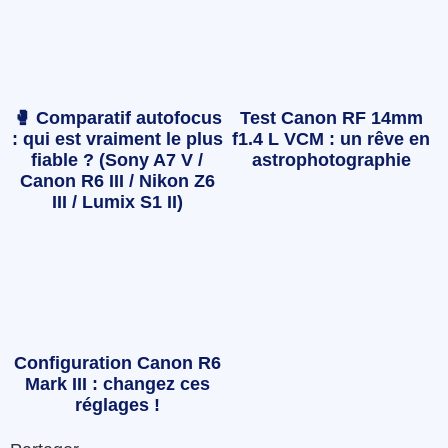
🥊 Comparatif autofocus
Test Canon RF 14mm
: qui est vraiment le plus
f1.4 L VCM : un rêve en
fiable ? (Sony A7 V /
astrophotographie
Canon R6 III / Nikon Z6
III / Lumix S1 II)
Configuration Canon R6
Mark III : changez ces
réglages !