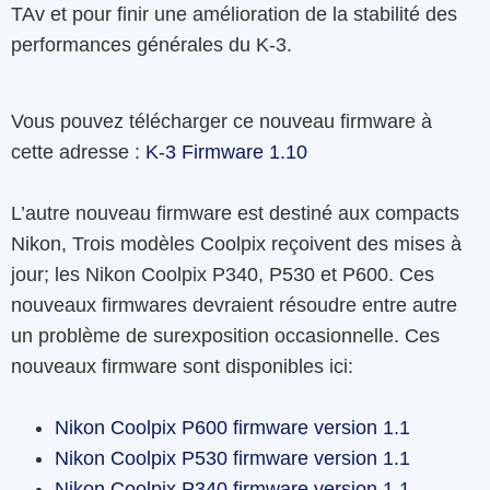
TAv
et pour finir une amélioration de la
stabilité
des
performances
générales
du K-3.
Vous pouvez télécharger
ce
nouveau
firmware
à
cette adresse :
K-3 Firmware 1.10
L’autre nouveau firmware
est destiné aux compacts
Nikon
,
Trois
modèles
Coolpix
reçoivent
des
mises à
jour
; l
es
Nikon
Coolpix
P340
,
P530
et
P600
. C
es
nouveaux
firmwares
devraient
résoudre
entre autre
un
problème
de
surexposition
occasionnelle
. Ces
nouveaux firmware sont disponibles ici:
Nikon Coolpix P600 firmware version 1.1
Nikon Coolpix P530 firmware version 1.1
Nikon Coolpix P340 firmware version 1.1