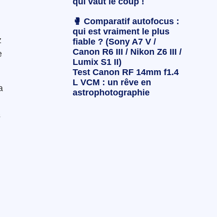
qui vaut le coup !
🥊 Comparatif autofocus :
qui est vraiment le plus
z
fiable ? (Sony A7 V /
Canon R6 III / Nikon Z6 III /
e
Lumix S1 II)
Test Canon RF 14mm f1.4
L VCM : un rêve en
a
astrophotographie
s