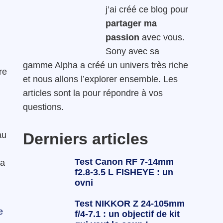
j’ai créé ce blog pour
partager ma
passion
avec vous.
Sony avec sa
gamme Alpha a créé un univers très riche
re
et nous allons l’explorer ensemble. Les
articles sont la pour répondre à vos
questions.
au
Derniers articles
Test Canon RF 7-14mm
 a
f2.8-3.5 L FISHEYE : un
ovni
Test NIKKOR Z 24-105mm
e
f/4-7.1 : un objectif de kit