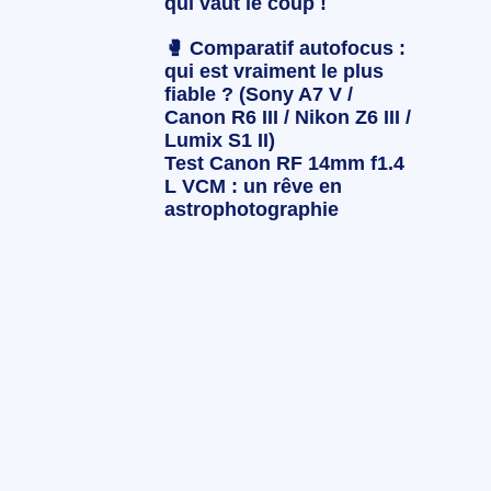
qui vaut le coup !
🥊 Comparatif autofocus :
qui est vraiment le plus
fiable ? (Sony A7 V /
Canon R6 III / Nikon Z6 III /
Lumix S1 II)
Test Canon RF 14mm f1.4
L VCM : un rêve en
astrophotographie