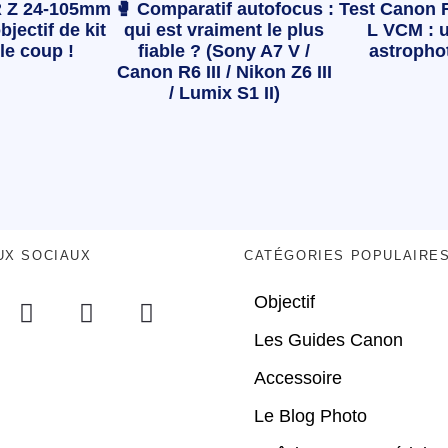
 Z 24-105mm
🥊 Comparatif autofocus :
Test Canon 
bjectif de kit
qui est vraiment le plus
L VCM : u
le coup !
fiable ? (Sony A7 V /
astropho
Canon R6 III / Nikon Z6 III
/ Lumix S1 II)
UX SOCIAUX
CATÉGORIES POPULAIRE
Objectif
Les Guides Canon
Accessoire
Le Blog Photo