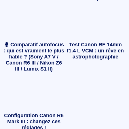
🥊 Comparatif autofocus
Test Canon RF 14mm
: qui est vraiment le plus
f1.4 L VCM : un rêve en
fiable ? (Sony A7 V /
astrophotographie
Canon R6 III / Nikon Z6
III / Lumix S1 II)
Configuration Canon R6
Mark III : changez ces
réglages !