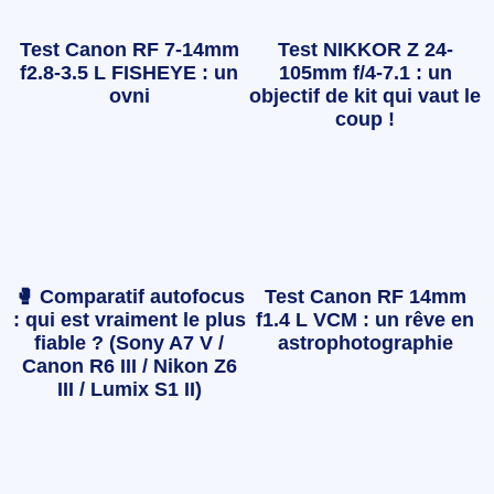
Test Canon RF 7-14mm
Test NIKKOR Z 24-
f2.8-3.5 L FISHEYE : un
105mm f/4-7.1 : un
ovni
objectif de kit qui vaut le
coup !
🥊 Comparatif autofocus
Test Canon RF 14mm
: qui est vraiment le plus
f1.4 L VCM : un rêve en
fiable ? (Sony A7 V /
astrophotographie
Canon R6 III / Nikon Z6
III / Lumix S1 II)