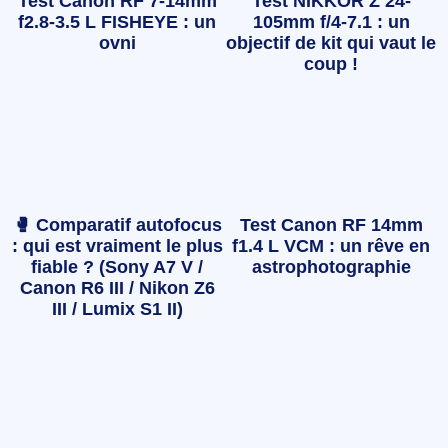
Test Canon RF 7-14mm
Test NIKKOR Z 24-
f2.8-3.5 L FISHEYE : un
105mm f/4-7.1 : un
ovni
objectif de kit qui vaut le
coup !
🥊 Comparatif autofocus
Test Canon RF 14mm
: qui est vraiment le plus
f1.4 L VCM : un rêve en
fiable ? (Sony A7 V /
astrophotographie
Canon R6 III / Nikon Z6
III / Lumix S1 II)