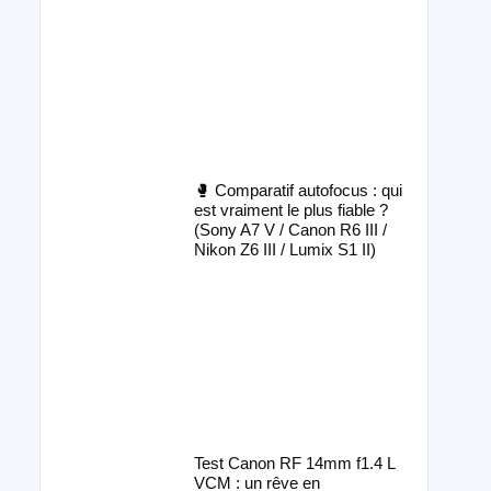
🥊 Comparatif autofocus : qui
est vraiment le plus fiable ?
(Sony A7 V / Canon R6 III /
Nikon Z6 III / Lumix S1 II)
Test Canon RF 14mm f1.4 L
VCM : un rêve en