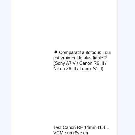
🥊 Comparatif autofocus : qui
est vraiment le plus fiable ?
(Sony A7 V / Canon R6 III /
Nikon Z6 III / Lumix S1 II)
Test Canon RF 14mm f1.4 L
VCM : un rêve en