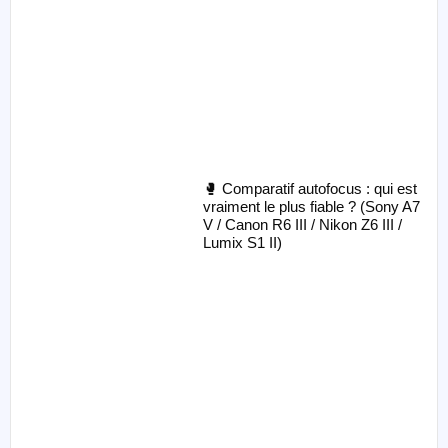
🥊 Comparatif autofocus : qui est
vraiment le plus fiable ? (Sony A7
V / Canon R6 III / Nikon Z6 III /
Lumix S1 II)