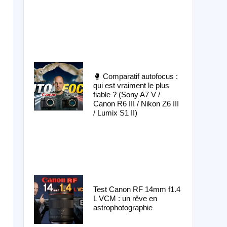
🥊 Comparatif autofocus :
qui est vraiment le plus
fiable ? (Sony A7 V /
Canon R6 III / Nikon Z6 III
/ Lumix S1 II)
Test Canon RF 14mm f1.4
L VCM : un rêve en
astrophotographie