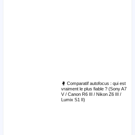
🥊 Comparatif autofocus : qui est
vraiment le plus fiable ? (Sony A7
V / Canon R6 III / Nikon Z6 III /
Lumix S1 II)