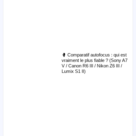
🥊 Comparatif autofocus : qui est
vraiment le plus fiable ? (Sony A7
V / Canon R6 III / Nikon Z6 III /
Lumix S1 II)