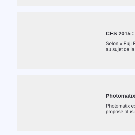
CES 2015 :
Selon « Fuji R
au sujet de la.
Photomatix
Photomatix est
propose plusie