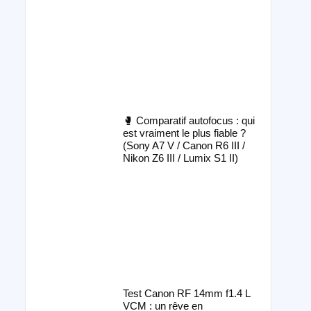
🥊 Comparatif autofocus : qui
est vraiment le plus fiable ?
(Sony A7 V / Canon R6 III /
Nikon Z6 III / Lumix S1 II)
Test Canon RF 14mm f1.4 L
VCM : un rêve en