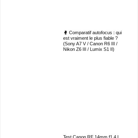
🥊 Comparatif autofocus : qui
est vraiment le plus fiable ?
(Sony A7 V / Canon R6 III /
Nikon Z6 III / Lumix S1 II)
Test Canon RF 14mm f1.4 L