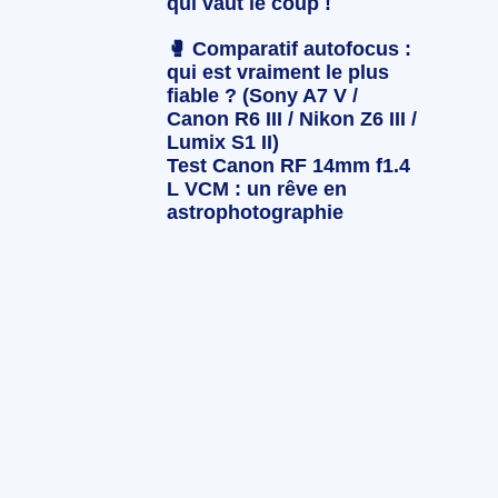
qui vaut le coup !
🥊 Comparatif autofocus :
qui est vraiment le plus
fiable ? (Sony A7 V /
Canon R6 III / Nikon Z6 III /
Lumix S1 II)
Test Canon RF 14mm f1.4
L VCM : un rêve en
astrophotographie