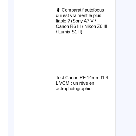
🥊 Comparatif autofocus :
qui est vraiment le plus
fiable ? (Sony A7 V /
Canon R6 III / Nikon Z6 III
/ Lumix S1 II)
Test Canon RF 14mm f1.4
L VCM : un rêve en
astrophotographie