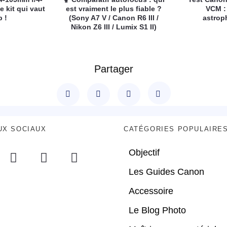
e kit qui vaut
est vraiment le plus fiable ?
VCM :
p !
(Sony A7 V / Canon R6 III /
astrop
Nikon Z6 III / Lumix S1 II)
Partager
UX SOCIAUX
CATÉGORIES POPULAIRE
Objectif
Les Guides Canon
Accessoire
Le Blog Photo