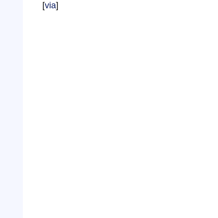
[
via
]