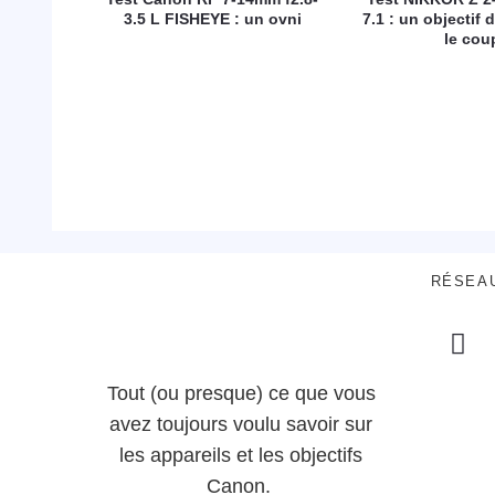
3.5 L FISHEYE : un ovni
7.1 : un objectif d
le cou
RÉSEA
Tout (ou presque) ce que vous
avez toujours voulu savoir sur
les appareils et les objectifs
Canon.