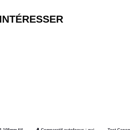
 INTÉRESSER
4-105mm f/4-
🥊 Comparatif autofocus : qui
Test Canon