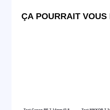
ÇA POURRAIT VOUS
Test Canon RF 7-14mm f2.8-
Test NIKKOR Z 2