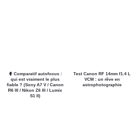
🥊 Comparatif autofocus :
Test Canon RF 14mm f1.4 L
qui est vraiment le plus
VCM : un rêve en
fiable ? (Sony A7 V / Canon
astrophotographie
R6 III / Nikon Z6 III / Lumix
S1 II)