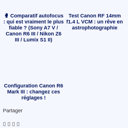
🥊 Comparatif autofocus
Test Canon RF 14mm
: qui est vraiment le plus
f1.4 L VCM : un rêve en
fiable ? (Sony A7 V /
astrophotographie
Canon R6 III / Nikon Z6
III / Lumix S1 II)
Configuration Canon R6
Mark III : changez ces
réglages !
Partager