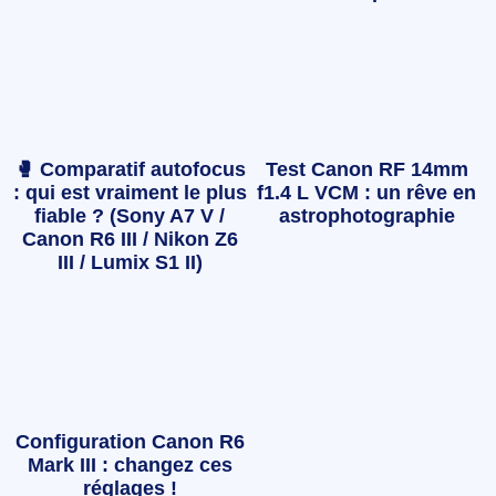
🥊 Comparatif autofocus
Test Canon RF 14mm
: qui est vraiment le plus
f1.4 L VCM : un rêve en
fiable ? (Sony A7 V /
astrophotographie
Canon R6 III / Nikon Z6
III / Lumix S1 II)
Configuration Canon R6
Mark III : changez ces
réglages !