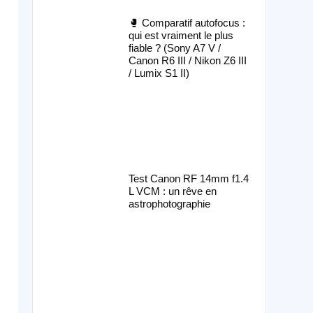
🥊 Comparatif autofocus :
qui est vraiment le plus
fiable ? (Sony A7 V /
Canon R6 III / Nikon Z6 III
/ Lumix S1 II)
Test Canon RF 14mm f1.4
L VCM : un rêve en
astrophotographie