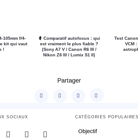
4-105mm f/4-
🥊 Comparatif autofocus : qui
Test Canon
e kit qui vaut
est vraiment le plus fiable ?
VCM :
p !
(Sony A7 V / Canon R6 III /
astrop
Nikon Z6 III / Lumix S1 II)
Partager
UX SOCIAUX
CATÉGORIES POPULAIRE
Objectif