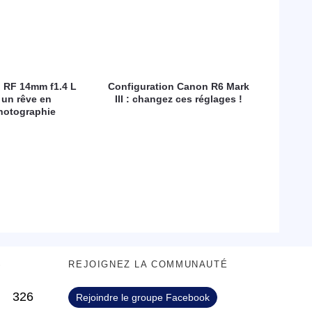
 RF 14mm f1.4 L
Configuration Canon R6 Mark
 un rêve en
III : changez ces réglages !
hotographie
S
REJOIGNEZ LA COMMUNAUTÉ
326
Rejoindre le groupe Facebook