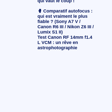
qui vaut le coup !
🥊 Comparatif autofocus :
qui est vraiment le plus
fiable ? (Sony A7 V /
Canon R6 III / Nikon Z6 III /
Lumix S1 II)
Test Canon RF 14mm f1.4
L VCM : un rêve en
astrophotographie