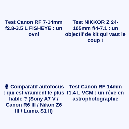
Test Canon RF 7-14mm
Test NIKKOR Z 24-
f2.8-3.5 L FISHEYE : un
105mm f/4-7.1 : un
ovni
objectif de kit qui vaut le
coup !
🥊 Comparatif autofocus
Test Canon RF 14mm
: qui est vraiment le plus
f1.4 L VCM : un rêve en
fiable ? (Sony A7 V /
astrophotographie
Canon R6 III / Nikon Z6
III / Lumix S1 II)