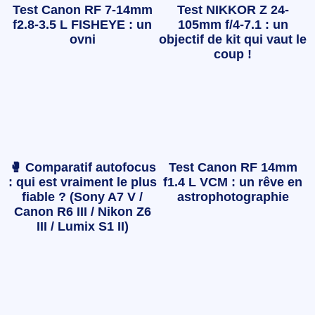
Test Canon RF 7-14mm
Test NIKKOR Z 24-
f2.8-3.5 L FISHEYE : un
105mm f/4-7.1 : un
ovni
objectif de kit qui vaut le
coup !
🥊 Comparatif autofocus
Test Canon RF 14mm
: qui est vraiment le plus
f1.4 L VCM : un rêve en
fiable ? (Sony A7 V /
astrophotographie
Canon R6 III / Nikon Z6
III / Lumix S1 II)