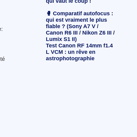
qui vaut le coup !
🥊 Comparatif autofocus :
qui est vraiment le plus
fiable ? (Sony A7 V /
e:
Canon R6 III / Nikon Z6 III /
Lumix S1 II)
Test Canon RF 14mm f1.4
L VCM : un rêve en
astrophotographie
té