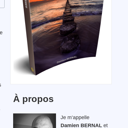
ce
s
À propos
s
Je m’appelle
Damien BERNAL
et