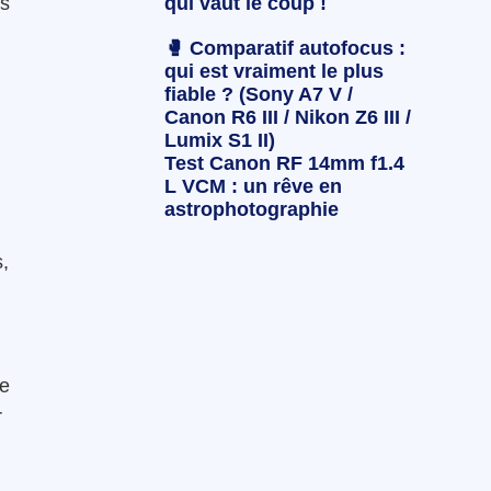
qui vaut le coup !
es
🥊 Comparatif autofocus :
qui est vraiment le plus
fiable ? (Sony A7 V /
Canon R6 III / Nikon Z6 III /
Lumix S1 II)
Test Canon RF 14mm f1.4
L VCM : un rêve en
astrophotographie
s,
ce
r