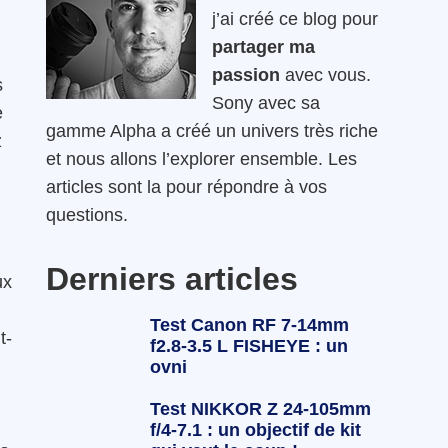
j’ai créé ce blog pour
partager ma
passion
avec vous.
s
Sony avec sa
e
gamme Alpha a créé un univers très riche
z
et nous allons l’explorer ensemble. Les
articles sont la pour répondre à vos
questions.
Derniers articles
ux
Test Canon RF 7-14mm
t-
f2.8-3.5 L FISHEYE : un
ovni
Test NIKKOR Z 24-105mm
f/4-7.1 : un objectif de kit