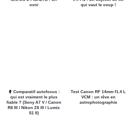
ovni
qui vaut le coup !
🥊 Comparatif autofocus :
Test Canon RF 14mm f1.4 L
qui est vraiment le plus
VCM : un rêve en
fiable ? (Sony A7 V / Canon
astrophotographie
R6 III / Nikon Z6 III / Lumix
S1 II)