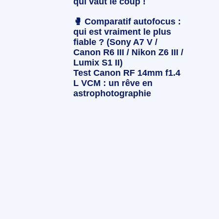
qui vaut le coup !
🥊 Comparatif autofocus :
qui est vraiment le plus
fiable ? (Sony A7 V /
Canon R6 III / Nikon Z6 III /
Lumix S1 II)
Test Canon RF 14mm f1.4
L VCM : un rêve en
astrophotographie