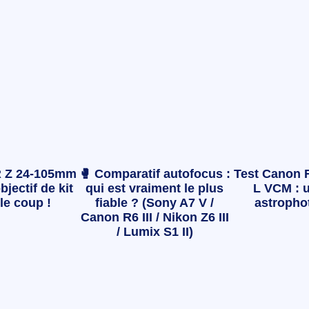
 Z 24-105mm
🥊 Comparatif autofocus :
Test Canon 
bjectif de kit
qui est vraiment le plus
L VCM : u
le coup !
fiable ? (Sony A7 V /
astropho
Canon R6 III / Nikon Z6 III
/ Lumix S1 II)