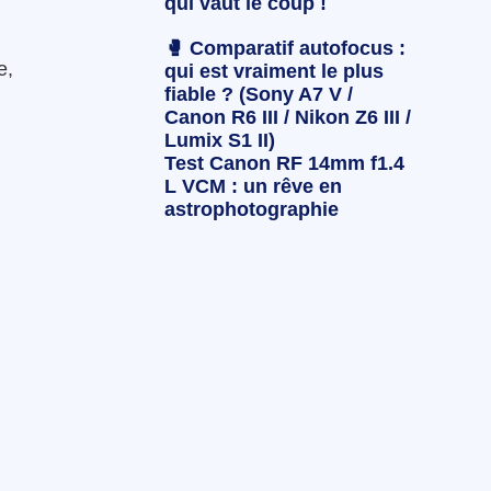
qui vaut le coup !
🥊 Comparatif autofocus :
e,
qui est vraiment le plus
fiable ? (Sony A7 V /
Canon R6 III / Nikon Z6 III /
Lumix S1 II)
Test Canon RF 14mm f1.4
L VCM : un rêve en
astrophotographie