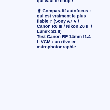
qui vaut le coup !
🥊 Comparatif autofocus :
qui est vraiment le plus
fiable ? (Sony A7 V /
Canon R6 III / Nikon Z6 III /
Lumix S1 II)
Test Canon RF 14mm f1.4
L VCM : un rêve en
astrophotographie