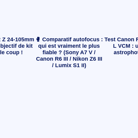
 Z 24-105mm
🥊 Comparatif autofocus :
Test Canon 
bjectif de kit
qui est vraiment le plus
L VCM : u
le coup !
fiable ? (Sony A7 V /
astropho
Canon R6 III / Nikon Z6 III
/ Lumix S1 II)