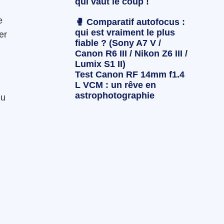
qui vaut le coup !
e
🥊 Comparatif autofocus :
qui est vraiment le plus
er
fiable ? (Sony A7 V /
Canon R6 III / Nikon Z6 III /
Lumix S1 II)
Test Canon RF 14mm f1.4
L VCM : un rêve en
astrophotographie
du