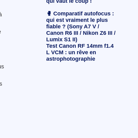
qui vaut le coup !
🥊 Comparatif autofocus :
à
qui est vraiment le plus
fiable ? (Sony A7 V /
e
Canon R6 III / Nikon Z6 III /
Lumix S1 II)
Test Canon RF 14mm f1.4
L VCM : un rêve en
astrophotographie
us
s