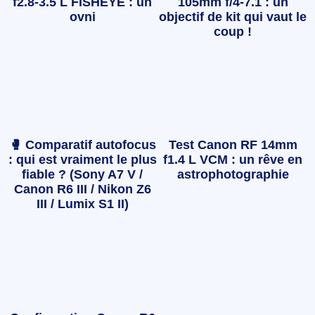
f2.8-3.5 L FISHEYE : un
105mm f/4-7.1 : un
ovni
objectif de kit qui vaut le
coup !
🥊 Comparatif autofocus
Test Canon RF 14mm
: qui est vraiment le plus
f1.4 L VCM : un rêve en
fiable ? (Sony A7 V /
astrophotographie
Canon R6 III / Nikon Z6
III / Lumix S1 II)