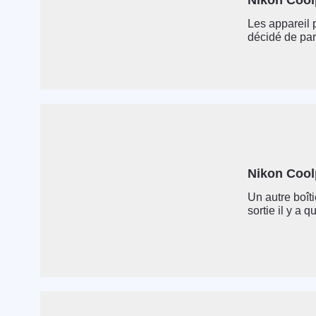
Nikon Cool
Les appareil 
décidé de par
Nikon Cool
Un autre boît
sortie il y a q