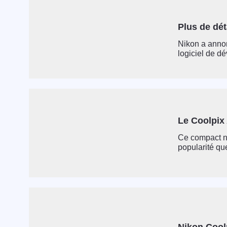
Plus de dét
Nikon a annon
logiciel de d
Le Coolpix
Ce compact n’
popularité qu