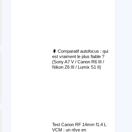
🥊 Comparatif autofocus : qui
est vraiment le plus fiable ?
(Sony A7 V / Canon R6 III /
Nikon Z6 III / Lumix S1 II)
Test Canon RF 14mm f1.4 L
VCM : un rêve en