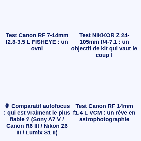
Test Canon RF 7-14mm
Test NIKKOR Z 24-
f2.8-3.5 L FISHEYE : un
105mm f/4-7.1 : un
ovni
objectif de kit qui vaut le
coup !
🥊 Comparatif autofocus
Test Canon RF 14mm
: qui est vraiment le plus
f1.4 L VCM : un rêve en
fiable ? (Sony A7 V /
astrophotographie
Canon R6 III / Nikon Z6
III / Lumix S1 II)