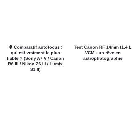
🥊 Comparatif autofocus :
Test Canon RF 14mm f1.4 L
qui est vraiment le plus
VCM : un rêve en
fiable ? (Sony A7 V / Canon
astrophotographie
R6 III / Nikon Z6 III / Lumix
S1 II)