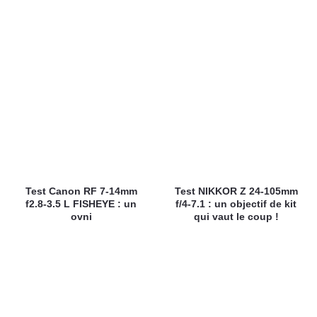
Test Canon RF 7-14mm
Test NIKKOR Z 24-105mm
f2.8-3.5 L FISHEYE : un
f/4-7.1 : un objectif de kit
ovni
qui vaut le coup !