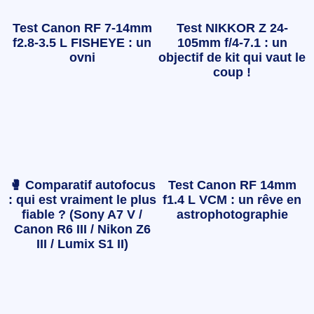
Test Canon RF 7-14mm
Test NIKKOR Z 24-
f2.8-3.5 L FISHEYE : un
105mm f/4-7.1 : un
ovni
objectif de kit qui vaut le
coup !
🥊 Comparatif autofocus
Test Canon RF 14mm
: qui est vraiment le plus
f1.4 L VCM : un rêve en
fiable ? (Sony A7 V /
astrophotographie
Canon R6 III / Nikon Z6
III / Lumix S1 II)