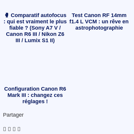
🥊 Comparatif autofocus
Test Canon RF 14mm
: qui est vraiment le plus
f1.4 L VCM : un rêve en
fiable ? (Sony A7 V /
astrophotographie
Canon R6 III / Nikon Z6
III / Lumix S1 II)
Configuration Canon R6
Mark III : changez ces
réglages !
Partager