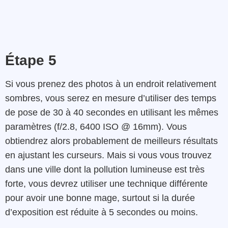
Étape 5
S
i
vous prenez
des
photos
à
un
endroit
relativement
sombres
,
vous
serez
en mesure
d’utiliser des temps
de pose de
30
à
40
secondes
en utilisant
les
mêmes
paramètres
(f/2.8,
6400
ISO
@
16mm). V
ous
obtiendrez alors
probablement
de meilleurs résultats
en
ajustant
les
curseurs
.
Mais
si vous vous trouvez
dans une ville dont la pollution lumineuse est très
forte
,
vous
devrez
utiliser une technique différente
pour avoir une bonne mage, surtout
si
la
durée
d’exposition
est
réduite
à
5
secondes
ou
moins
.