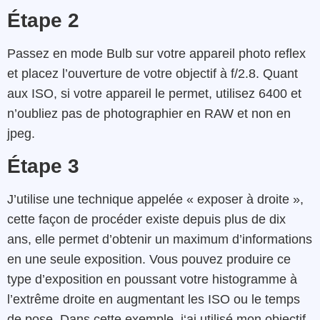
Étape 2
Passez en
mode
Bulb
sur
votre
appareil photo
reflex
et
placez
l’ouverture
de votre objectif à f/
2.8
. Quant
aux ISO, si votre appareil le permet, utilisez 6400
et
n’oubliez pas
de
photographier en
RAW et non en
jpeg
.
Étape 3
J’utilise
une
technique
appelée
«
exposer
à
droite »
,
cette façon de procéder
existe
depuis
plus
de
dix
ans
,
elle permet d’
obtenir un
maximum d’information
s
en
une
seule
exposition
.
Vous
pouvez
produire
ce
type d’exposition
en
poussant
votre
histogramme
à
l’extrême
droite
en
augmentant les ISO ou le temps
de pose. Dans cette exemple,
j
‘ai
utilisé mon objectif