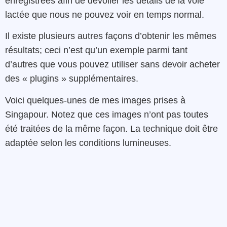
enregistrées
afin de
dévoiler
les détails de la
voie
lactée
que
nous
ne
pouvez voir en temps normal.
Il
existe
plusieurs
autres
façons
d’obtenir
les
mêmes
résultats
; ceci n’est qu’un exemple parmi tant
d’autres
que
vous
pouvez
utiliser
sans
devoir
acheter
des «
plugins »
supplémentaires
.
Voici
quelques-unes
de
mes
images
prises
à
Singapour
.
Notez
que ces
images
n’
ont pas toutes
été
traitées
de la même façon. La technique doit être
adaptée selon les conditions lumineuses.