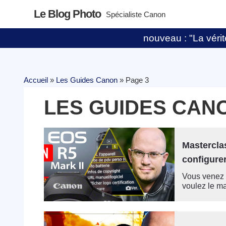
Le Blog Photo
Spécialiste Canon
nouveau : "La vérité
Accueil
»
Les Guides Canon
»
Page 3
LES GUIDES CAN
Mastercla
configurer
Vous venez 
voulez le maî