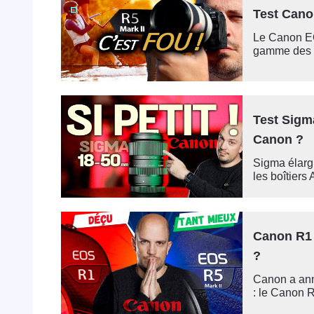
Test Canon
Le Canon EO
gamme des a
Test Sigma
Canon ?
Sigma élargi
les boîtiers
Canon R1 
?
Canon a anno
: le Canon R