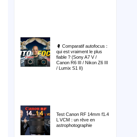
🥊 Comparatif autofocus :
qui est vraiment le plus
fiable ? (Sony A7 V /
Canon R6 III / Nikon Z6 III
/ Lumix S1 II)
Test Canon RF 14mm f1.4
L VCM : un rêve en
astrophotographie