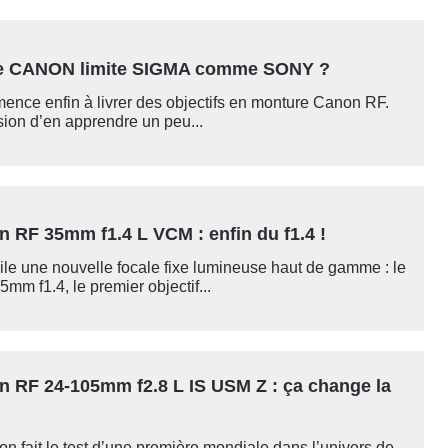
ue CANON limite SIGMA comme SONY ?
nce enfin à livrer des objectifs en monture Canon RF.
sion d’en apprendre un peu...
n RF 35mm f1.4 L VCM : enfin du f1.4 !
le une nouvelle focale fixe lumineuse haut de gamme : le
m f1.4, le premier objectif...
n RF 24-105mm f2.8 L IS USM Z : ça change la
on fait le test d’une première mondiale dans l’univers de