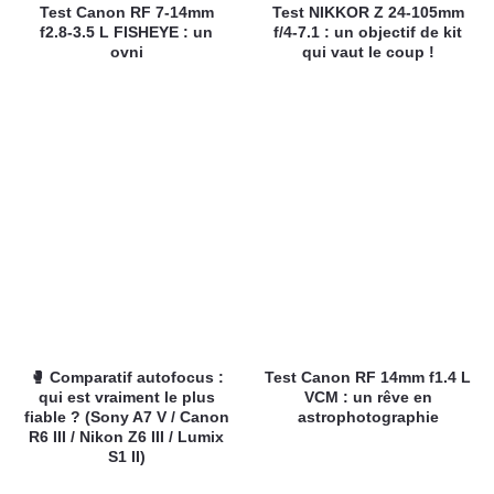
Test Canon RF 7-14mm
Test NIKKOR Z 24-105mm
f2.8-3.5 L FISHEYE : un
f/4-7.1 : un objectif de kit
ovni
qui vaut le coup !
🥊 Comparatif autofocus :
Test Canon RF 14mm f1.4 L
qui est vraiment le plus
VCM : un rêve en
fiable ? (Sony A7 V / Canon
astrophotographie
R6 III / Nikon Z6 III / Lumix
S1 II)