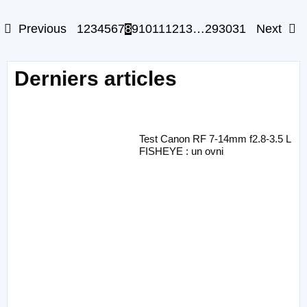
Previous
1
2
3
4
5
6
7
8
9
10
11
12
13
…
29
30
31
Next
Derniers articles
Test Canon RF 7-14mm f2.8-3.5 L
FISHEYE : un ovni